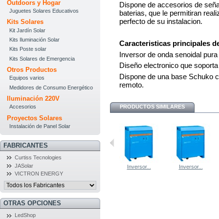
Outdoors y Hogar
Dispone de accesorios de señal
Juguetes Solares Educativos
baterias, que le permitiran rea
perfecto de su instalacion.
Kits Solares
Kit Jardín Solar
Kits Iluminación Solar
Caracteristicas principales d
Kits Poste solar
Inversor de onda senoidal pur
Kits Solares de Emergencia
Diseño electronico que soporta
Otros Productos
Dispone de una base Schuko co
Equipos varios
remoto.
Medidores de Consumo Energético
Iluminación 220V
PRODUCTOS SIMILARES
Accesorios
Proyectos Solares
Instalación de Panel Solar
FABRICANTES
Curtiss Tecnologies
JASolar
Inversor...
Inversor...
Inversor...
Inversor...
VICTRON ENERGY
OTRAS OPCIONES
LedShop