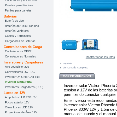
Conectores y accesorios
Paneles para Piscinas
Perfiles para paneles
Baterías
Batería de Litio
Baterías de Ciclo Profundo
Baterías Vehículos
Cables y Terminales
Cargadores de Baterías
Controladores de Carga
Controladores MPPT
Controladores Normales
Mostrar todas las fotos
Inversores y Cargadores
Imprimir
Aire acondicionado
Ver tamaño completo
Convertidores DC - DC
MÁS INFORMACIÓN
Inversor On Grid (Grid Tie)
Inversor Onda Pura
Inversor solar Victron Phoenix
Inversores Cargadores (UPS)
tension a 12V de las baterias 
Luces en 12V
permitiendo conectar cualquier
Ampolletas LED 12V E27
Este inversor esta recomenda
Focos exterior 12V
inversor solar Victron Phoenix
Otras Luces LED 12V
Phoenix 800W 12V y 1.5m de cab
Proyectores de Área 12V
manual de usuario y el manual 