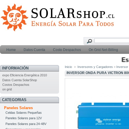
Home
Datos Cuenta
Costo Despachos
On Grid Net-Billing
Esti
Inicio
>
Inversores y Cargadores
>
Inversor
INFORMACIÓN
INVERSOR ONDA PURA VICTRON 80
expo Eficiencia Energética 2010
Datos Cuenta SolarShop
Costos Despachos
on grid
CATEGORIAS
Paneles Solares
Celdas Solares Pequeñas
Paneles Solares para 12V
Paneles Solares para 24-48V