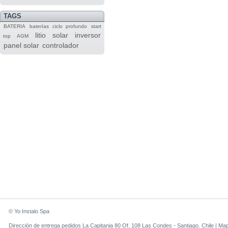
TAGS
BATERIA
baterías
ciclo profundo
start
litio
solar
inversor
top
AGM
panel solar
controlador
© Yo Instalo Spa
Dirección de entrega pedidos La Capitania 80 Of. 108 Las Condes - Santiago. Chile |
Ma