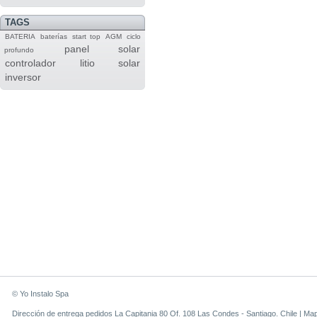
TAGS
BATERIA
baterías
start top
AGM
ciclo
panel solar
profundo
controlador
litio
solar
inversor
© Yo Instalo Spa
Dirección de entrega pedidos La Capitania 80 Of. 108 Las Condes - Santiago. Chile |
Ma