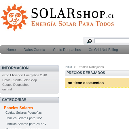
Home
Datos Cuenta
Costo Despachos
On Grid Net-Billing
Inicio
>
Precios Rebajados
INFORMACIÓN
PRECIOS REBAJADOS
expo Eficiencia Energética 2010
Datos Cuenta SolarShop
no tiene descuentos
Costos Despachos
on grid
CATEGORIAS
Paneles Solares
Celdas Solares Pequeñas
Paneles Solares para 12V
Paneles Solares para 24-48V