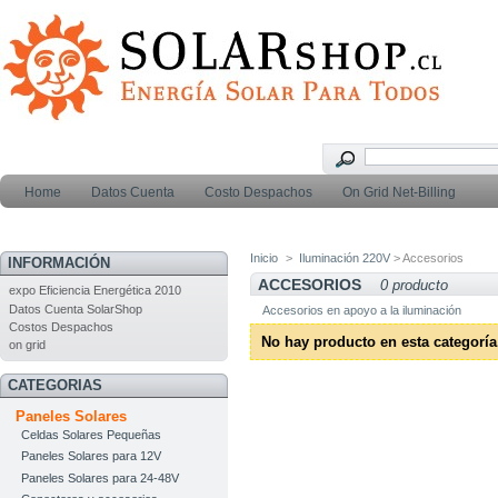
Home
Datos Cuenta
Costo Despachos
On Grid Net-Billing
Inicio
>
Iluminación 220V
> Accesorios
INFORMACIÓN
ACCESORIOS
0 producto
expo Eficiencia Energética 2010
Datos Cuenta SolarShop
Accesorios en apoyo a la iluminación
Costos Despachos
No hay producto en esta categoría
on grid
CATEGORIAS
Paneles Solares
Celdas Solares Pequeñas
Paneles Solares para 12V
Paneles Solares para 24-48V