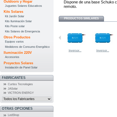
Outdoors y Hogar
Dispone de una base Schuko co
Juguetes Solares Educativos
remoto.
Kits Solares
Kit Jardín Solar
PRODUCTOS SIMILARES
Kits Iluminación Solar
Kits Poste solar
Kits Solares de Emergencia
Otros Productos
Equipos varios
Medidores de Consumo Energético
Inversor...
Inversor...
Iluminación 220V
Accesorios
Proyectos Solares
Instalación de Panel Solar
FABRICANTES
Curtiss Tecnologies
JASolar
VICTRON ENERGY
OTRAS OPCIONES
LedShop