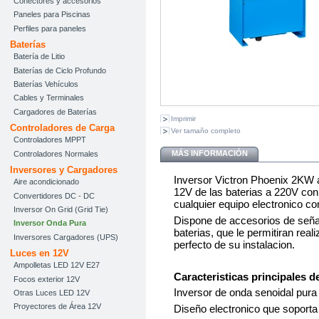
Conectores y accesorios
Paneles para Piscinas
Perfiles para paneles
Baterías
Batería de Litio
Baterías de Ciclo Profundo
Baterías Vehículos
Cables y Terminales
Cargadores de Baterías
Imprimir
Controladores de Carga
Ver tamaño completo
Controladores MPPT
MÁS INFORMACIÓN
Controladores Normales
Inversores y Cargadores
Inversor Victron Phoenix 2KW a
Aire acondicionado
12V de las baterias a 220V con
Convertidores DC - DC
cualquier equipo electronico co
Inversor On Grid (Grid Tie)
Dispone de accesorios de señal
Inversor Onda Pura
baterias, que le permitiran rea
Inversores Cargadores (UPS)
perfecto de su instalacion.
Luces en 12V
Ampolletas LED 12V E27
Caracteristicas principales d
Focos exterior 12V
Inversor de onda senoidal pur
Otras Luces LED 12V
Proyectores de Área 12V
Diseño electronico que soporta