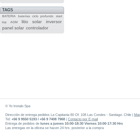
TAGS
BATERIA
baterías
ciclo profundo
start
litio
solar
inversor
top
AGM
panel solar
controlador
© Yo Instalo Spa
Dirección de entrega pedidos La Capitania 80 Of. 108 Las Condes - Santiago. Chile |
Ma
Tel:
+56 9 9550 5193 / +56 9 7408 7968
|
Contacto por E-mail
Entrega de pedidos de
lunes a jueves 10:00-18:30 Viernes 10:00-17:30 Hrs
Las entregas en la oficina se hacen 24 hrs. posterior a la compra