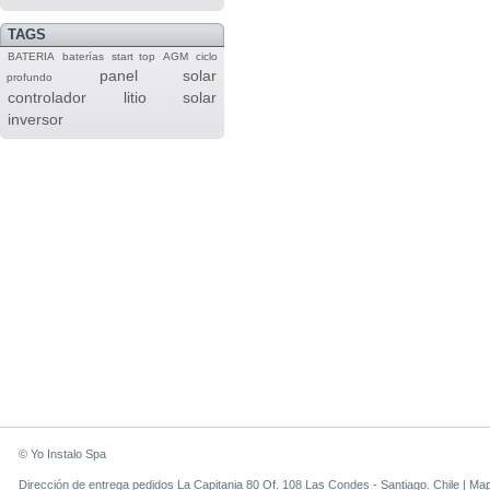
TAGS
BATERIA
baterías
start top
AGM
ciclo
panel solar
profundo
controlador
litio
solar
inversor
© Yo Instalo Spa
Dirección de entrega pedidos La Capitania 80 Of. 108 Las Condes - Santiago. Chile |
Ma