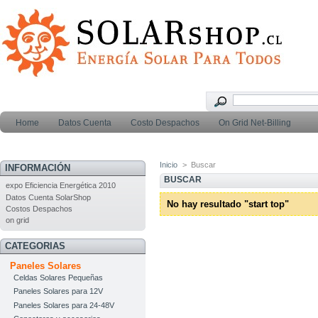
Home
Datos Cuenta
Costo Despachos
On Grid Net-Billing
Inicio
>
Buscar
INFORMACIÓN
BUSCAR
expo Eficiencia Energética 2010
Datos Cuenta SolarShop
No hay resultado "start top"
Costos Despachos
on grid
CATEGORIAS
Paneles Solares
Celdas Solares Pequeñas
Paneles Solares para 12V
Paneles Solares para 24-48V