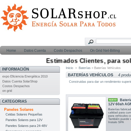
Home
Datos Cuenta
Costo Despachos
On Grid Net-Billing
Estimados Clientes, para solic
Inicio
>
Baterías
> Baterías Vehículos
INFORMACIÓN
BATERÍAS VEHÍCULOS
4 produ
expo Eficiencia Energética 2010
Datos Cuenta SolarShop
Construidas para dar un rendimiento superio
Costos Despachos
on grid
Bateri
NUEVO
CATEGORIAS
12V 60ah AG
Paneles Solares
Baterías fabric
calidad para cump
Celdas Solares Pequeñas
para vehiculos
También puede vi
Paneles Solares para 12V
Instalo SPA
Paneles Solares para 24-48V