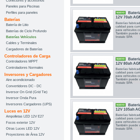
Conectores y accesorios
Paneles para Piscinas
Perfiles para paneles
Bateri
NUEVO
12V 70ah AG
Baterías
Baterías fabric
Batería de Litio
calidad para cump
para vehiculos
Baterías de Ciclo Profundo
También puede vi
Instalo SPA
Baterías Vehículos
Cables y Terminales
Cargadores de Baterías
Controladores de Carga
Bateri
NUEVO
Controladores MPPT
12V 80ah AG
Controladores Normales
Baterías fabric
calidad para cump
Inversores y Cargadores
para vehiculos
También puede vi
Aire acondicionado
Instalo SPA
Convertidores DC - DC
Inversor On Grid (Grid Tie)
Inversor Onda Pura
Inversores Cargadores (UPS)
Bateri
NUEVO
12V 105ah A
Luces en 12V
Baterías fabric
Ampolletas LED 12V E27
calidad para cump
para vehiculos
Focos exterior 12V
También puede vi
Otras Luces LED 12V
Instalo SPA
Proyectores de Área 12V