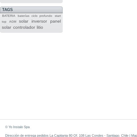
TAGS
BATERIA
baterías
ciclo profundo
start
solar
inversor
panel
top
AGM
solar
controlador
litio
© Yo Instalo Spa
Dirección de entrega pedidos La Capitania 80 Of. 108 Las Condes - Santiago. Chile |
Ma