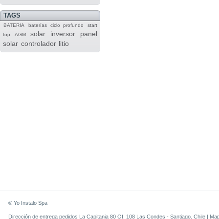
TAGS
BATERIA
baterías
ciclo profundo
start
solar
inversor
panel
top
AGM
solar
controlador
litio
© Yo Instalo Spa
Dirección de entrega pedidos La Capitania 80 Of. 108 Las Condes - Santiago. Chile |
Ma