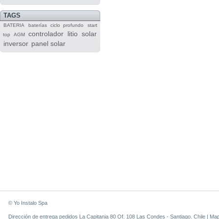
TAGS
BATERIA
baterías
ciclo profundo
start
controlador
litio
solar
top
AGM
inversor
panel solar
© Yo Instalo Spa
Dirección de entrega pedidos La Capitania 80 Of. 108 Las Condes - Santiago. Chile |
Ma