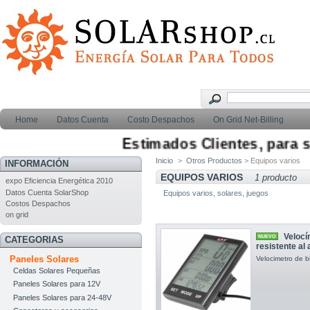
Home
Datos Cuenta
Costo Despachos
On Grid Net-Billing
Estimados Clientes, para sol
Inicio
>
Otros Productos
> Equipos varios
INFORMACIÓN
EQUIPOS VARIOS
1 producto
expo Eficiencia Energética 2010
Datos Cuenta SolarShop
Equipos varios, solares, juegos
Costos Despachos
on grid
Velocí
NUEVO
CATEGORIAS
resistente al
Paneles Solares
Velocimetro de bi
Celdas Solares Pequeñas
Paneles Solares para 12V
Paneles Solares para 24-48V