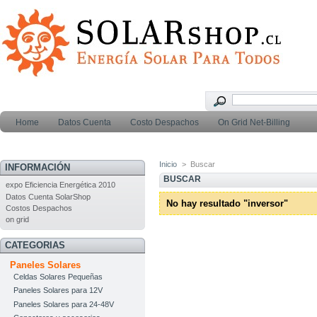
Home
Datos Cuenta
Costo Despachos
On Grid Net-Billing
Inicio
>
Buscar
INFORMACIÓN
BUSCAR
expo Eficiencia Energética 2010
Datos Cuenta SolarShop
No hay resultado "inversor"
Costos Despachos
on grid
CATEGORIAS
Paneles Solares
Celdas Solares Pequeñas
Paneles Solares para 12V
Paneles Solares para 24-48V