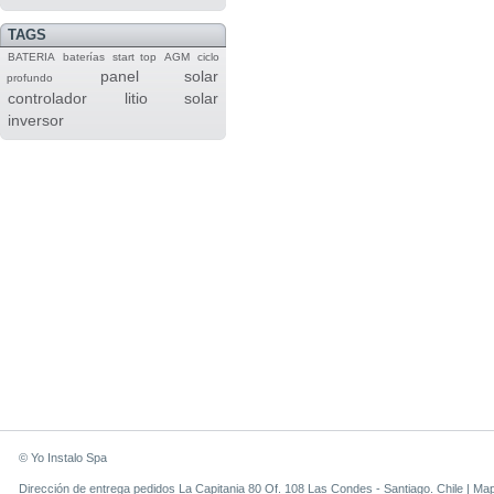
TAGS
BATERIA
baterías
start top
AGM
ciclo
panel solar
profundo
controlador
litio
solar
inversor
© Yo Instalo Spa
Dirección de entrega pedidos La Capitania 80 Of. 108 Las Condes - Santiago. Chile |
Ma