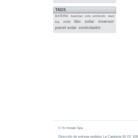
TAGS
BATERIA
baterías
ciclo profundo
start
litio
solar
inversor
top
AGM
panel solar
controlador
© Yo Instalo Spa
Dirección de entrega pedidos La Capitania 80 Of. 108