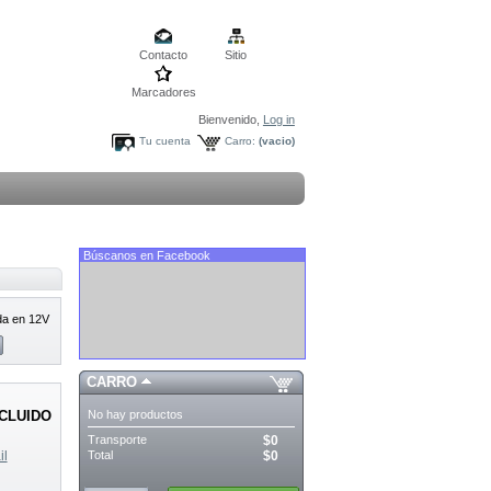
Contacto
Sitio
Marcadores
Bienvenido,
Log in
Tu cuenta
Carro:
(vacio)
Búscanos en Facebook
da en 12V
CARRO
No hay productos
NCLUIDO
Transporte
$0
Total
$0
il