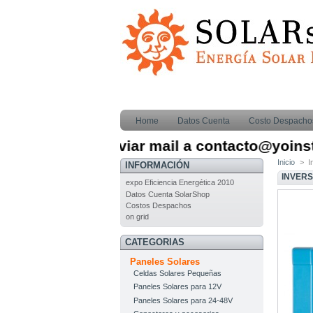
Home
Datos Cuenta
Costo Despacho
nstalaciones enviar mail a contacto@yoinstal
Inicio
>
I
INFORMACIÓN
INVERS
expo Eficiencia Energética 2010
Datos Cuenta SolarShop
Costos Despachos
on grid
CATEGORIAS
Paneles Solares
Celdas Solares Pequeñas
Paneles Solares para 12V
Paneles Solares para 24-48V