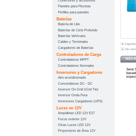
Conectores y accesorios
Paneles para Piscinas
Perfiles para paneles
Baterías
Batería de Litio
Baterías de Ciclo Profundo
Baterías Vehículos
Cables y Terminales
Imprimir
Cargadores de Baterías
Ver ta
Controladores de Carga
MÁS 
Controladores MPPT
Controladores Normales
Serie 
Inversores y Cargadores
basado
especi
Aire acondicionado
Convertidores DC - DC
Inversor On Grid (Grid Tie)
Inversor Onda Pura
Inversores Cargadores (UPS)
Luces en 12V
Ampolletas LED 12V E27
Focos exterior 12V
Otras Luces LED 12V
Proyectores de Área 12V