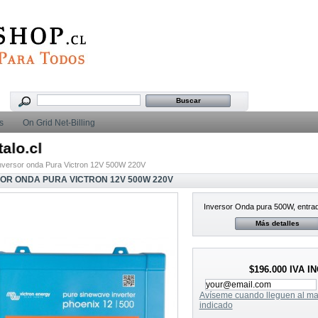
s
On Grid Net-Billing
o.cl
nversor onda Pura Victron 12V 500W 220V
OR ONDA PURA VICTRON 12V 500W 220V
Inversor Onda pura 500W, entra
Más detalles
$196.000
IVA I
Avíseme cuando lleguen al ma
indicado