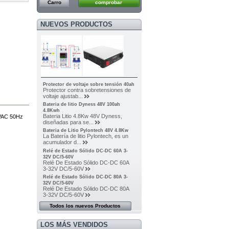
Carro
comprobar
NUEVOS PRODUCTOS
Protector de voltaje sobre tensión 40ah
Protector contra sobretensiones de
voltaje ajustab...
Bateria de litio Dyness 48V 100ah
4.8Kwh
Bateria Litio 4.8Kw 48V Dyness,
0VAC 50Hz
diseñadas para se...
Bateria de Litio Pylontech 48V 4.8Kw
La Batería de litio Pylontech, es un
acumulador d...
Relé de Estado Sólido DC-DC 60A 3-
32V DC/5-60V
Relé De Estado Sólido DC-DC 60A
3-32V DC/5-60V
Relé de Estado Sólido DC-DC 80A 3-
32V DC/5-60V
Relé De Estado Sólido DC-DC 80A
3-32V DC/5-60V
Todos los nuevos Productos
LOS MÁS VENDIDOS