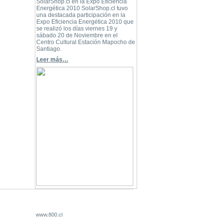
SolarShop.cl en la Expo Eficiencia
Energética 2010 SolarShop.cl tuvo
una destacada participación en la
Expo Eficiencia Energética 2010 que
se realizó los días viernes 19 y
sábado 20 de Noviembre en el
Centro Cultural Estación Mapocho de
Santiago.
Leer más…
www.800.cl