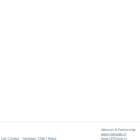
Alianzas & Partnership:
www.yoinstalo.cl
 Las Condes - Santiago. Chile |
Mapa
www.LEDshop.cl