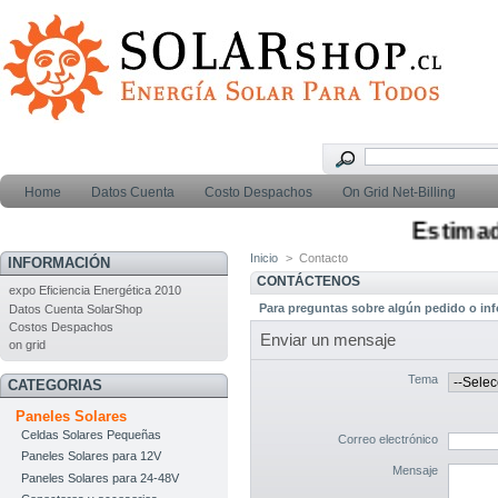
Home
Datos Cuenta
Costo Despachos
On Grid Net-Billing
Estimados
Inicio
>
Contacto
INFORMACIÓN
CONTÁCTENOS
expo Eficiencia Energética 2010
Para preguntas sobre algún pedido o in
Datos Cuenta SolarShop
Costos Despachos
Enviar un mensaje
on grid
Tema
CATEGORIAS
Paneles Solares
Celdas Solares Pequeñas
Correo electrónico
Paneles Solares para 12V
Mensaje
Paneles Solares para 24-48V