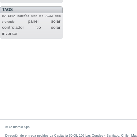
TAGS
BATERIA
baterías
start top
AGM
ciclo
panel solar
profundo
controlador
litio
solar
inversor
© Yo Instalo Spa
Dirección de entrega pedidos La Capitania 80 Of. 108 Las Condes - Santiago. Chile |
Ma