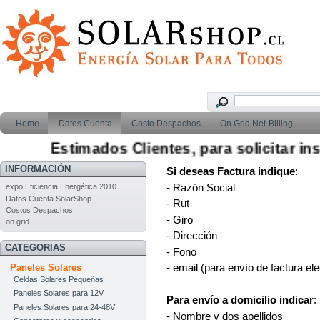
Home
Datos Cuenta
Costo Despachos
On Grid Net-Billing
Estimados Clientes, para solicitar inst
INFORMACIÓN
Si deseas Factura indique
:
- Razón Social
expo Eficiencia Energética 2010
Datos Cuenta SolarShop
- Rut
Costos Despachos
- Giro
on grid
- Dirección
CATEGORIAS
- Fono
- email (para envío de factura ele
Paneles Solares
Celdas Solares Pequeñas
Paneles Solares para 12V
Para envío a domicilio indicar
:
Paneles Solares para 24-48V
- Nombre y dos apellidos