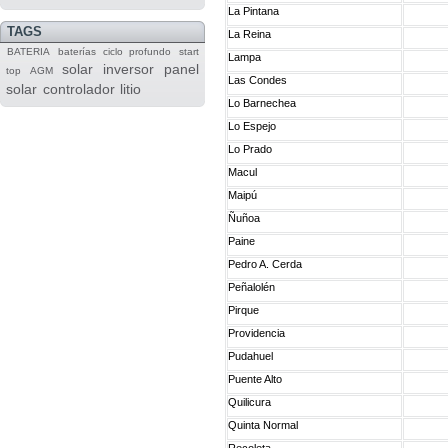
La Pintana
TAGS
La Reina
BATERIA
baterías
ciclo profundo
start
Lampa
solar
inversor
panel
top
AGM
Las Condes
solar
controlador
litio
Lo Barnechea
Lo Espejo
Lo Prado
Macul
Maipú
Ñuñoa
Paine
Pedro A. Cerda
Peñalolén
Pirque
Providencia
Pudahuel
Puente Alto
Quilicura
Quinta Normal