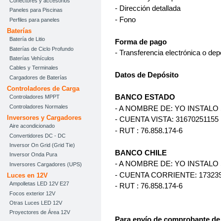
Conectores y accesorios
- Dirección detallada
Paneles para Piscinas
- Fono
Perfiles para paneles
Baterías
Batería de Litio
Forma de pago
Baterías de Ciclo Profundo
- Transferencia electrónica o dep
Baterías Vehículos
Cables y Terminales
Datos de Depósito
Cargadores de Baterías
Controladores de Carga
BANCO ESTADO
Controladores MPPT
Controladores Normales
- A NOMBRE DE: YO INSTALO
Inversores y Cargadores
- CUENTA VISTA: 31670251155
Aire acondicionado
- RUT : 76.858.174-6
Convertidores DC - DC
Inversor On Grid (Grid Tie)
BANCO CHILE
Inversor Onda Pura
- A NOMBRE DE: YO INSTALO
Inversores Cargadores (UPS)
- CUENTA CORRIENTE: 17323
Luces en 12V
Ampolletas LED 12V E27
- RUT : 76.858.174-6
Focos exterior 12V
Otras Luces LED 12V
Proyectores de Área 12V
Para envío de comprobante de 