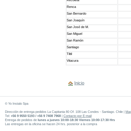
Recoleta
Renca
San Bernardo
San Joaquín
San José de M.
San Miguel
San Ramón
Santiago
Tiltil
Vitacura
Inicio
© Yo Instalo Spa
Dirección de entrega pedidos La Capitania 80 Of. 108 Las Condes - Santiago. Chile |
Ma
Tel:
+56 9 9550 5193 / +56 9 7408 7968
|
Contacto por E-mail
Entrega de pedidos de
lunes a jueves 10:00-18:30 Viernes 10:00-17:30 Hrs
Las entregas en la oficina se hacen 24 hrs. posterior a la compra