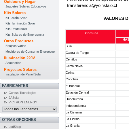
Outdoors y Hogar
transferencia@yoinstalo.cl
Juguetes Solares Educativos
Kits Solares
VALORES D
Kit Jardín Solar
Kits Iluminación Solar
Kits Poste solar
Comuna
Kits Solares de Emergencia
HAS
Otros Productos
Equipos varios
Buin
Medidores de Consumo Energético
Calera de Tango
Iluminación 220V
Cerrillos
Accesorios
Cerro Navia
Proyectos Solares
Colina
Instalación de Panel Solar
Conchalí
FABRICANTES
El Bosque
Estación Central
Curtiss Tecnologies
JASolar
Huechuraba
VICTRON ENERGY
Independencia
La Cisterna
La Florida
OTRAS OPCIONES
La Granja
LedShop