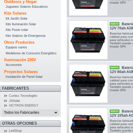
Outdoors y Hogar
Instalo SPA
Juguetes Solares Educativos
Kits Solares
Kit Jardín Solar
Bateri
Kits Iluminación Solar
NUEVO
12V 70ah AG
Kits Poste solar
Baterías fabric
Kits Solares de Emergencia
calidad para cump
para vehiculos
Otros Productos
También puede vi
Instalo SPA
Equipos varios
Medidores de Consumo Energético
Iluminación 220V
Accesorios
Bateri
NUEVO
Proyectos Solares
12V 80ah AG
Instalación de Panel Solar
Baterías fabric
calidad para cump
para vehiculos
También puede vi
FABRICANTES
Instalo SPA
Curtiss Tecnologies
JASolar
VICTRON ENERGY
Bateri
NUEVO
12V 105ah A
Baterías fabric
OTRAS OPCIONES
calidad para cump
para vehiculos
También puede vi
LedShop