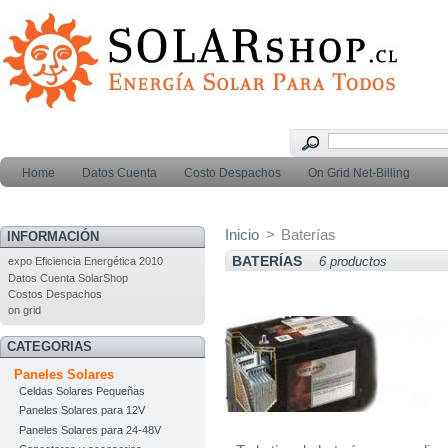
Home
Datos Cuenta
Costo Despachos
On Grid Net-Billing
Inicio
>
Baterías
INFORMACIÓN
BATERÍAS
6 productos
expo Eficiencia Energética 2010
Datos Cuenta SolarShop
Costos Despachos
on grid
CATEGORIAS
Paneles Solares
Celdas Solares Pequeñas
Paneles Solares para 12V
Paneles Solares para 24-48V