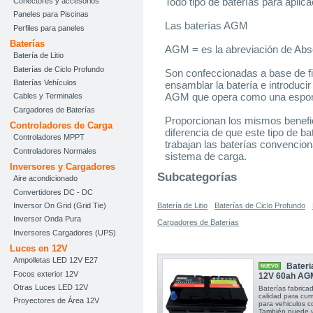
Todo tipo de baterías para aplic
Conectores y accesorios
Paneles para Piscinas
Las baterías AGM
Perfiles para paneles
Baterías
AGM = es la abreviación de Abs
Batería de Litio
Baterías de Ciclo Profundo
Son confeccionadas a base de fi
Baterías Vehículos
ensamblar la batería e introducir e
AGM que opera como una espon
Cables y Terminales
Cargadores de Baterías
Proporcionan los mismos benefici
Controladores de Carga
diferencia de que este tipo de ba
Controladores MPPT
trabajan las baterías convencion
Controladores Normales
sistema de carga.
Inversores y Cargadores
Subcategorías
Aire acondicionado
Convertidores DC - DC
Inversor On Grid (Grid Tie)
Batería de Litio
Baterías de Ciclo Profundo
Inversor Onda Pura
Cargadores de Baterías
Inversores Cargadores (UPS)
Luces en 12V
Ampolletas LED 12V E27
Bateri
NUEVO
Focos exterior 12V
12V 60ah AG
Otras Luces LED 12V
Baterías fabric
calidad para cump
Proyectores de Área 12V
para vehiculos
También puede vi