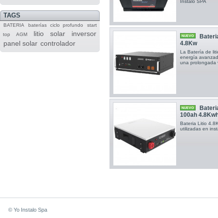
Instalo SPA
TAGS
BATERIA
baterías
ciclo profundo
start
litio
solar
inversor
top
AGM
Bateri
NUEVO
panel solar
controlador
4.8Kw
La Batería de li
energía avanzado
una prolongada v
Bateri
NUEVO
100ah 4.8Kw
Bateria Litio 4.
utilizadas en ins
© Yo Instalo Spa