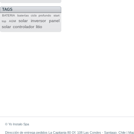
TAGS
BATERIA
baterías
ciclo profundo
start
solar
inversor
panel
top
AGM
solar
controlador
litio
© Yo Instalo Spa
Dirección de entrega pedidos La Capitania 80 Of. 108 Las Condes - Santiago. Chile |
Ma