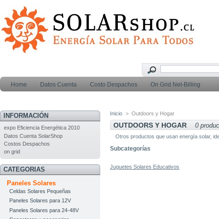
Home
Datos Cuenta
Costo Despachos
On Grid Net-Billing
Inicio
>
Outdoors y Hogar
INFORMACIÓN
OUTDOORS Y HOGAR
0 produc
expo Eficiencia Energética 2010
Datos Cuenta SolarShop
Otros productos que usan energía solar, ide
Costos Despachos
Subcategorías
on grid
Juguetes Solares Educativos
CATEGORIAS
Paneles Solares
Celdas Solares Pequeñas
Paneles Solares para 12V
Paneles Solares para 24-48V