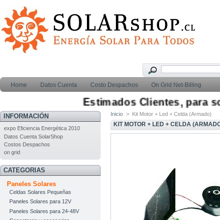
Home
Datos Cuenta
Costo Despachos
On Grid Net-Billing
Estimados Clientes, para soli
Inicio
>
Kit Motor + Led + Celda (Armado)
INFORMACIÓN
KIT MOTOR + LED + CELDA (ARMAD
expo Eficiencia Energética 2010
Datos Cuenta SolarShop
Costos Despachos
on grid
CATEGORIAS
Paneles Solares
Celdas Solares Pequeñas
Paneles Solares para 12V
Paneles Solares para 24-48V