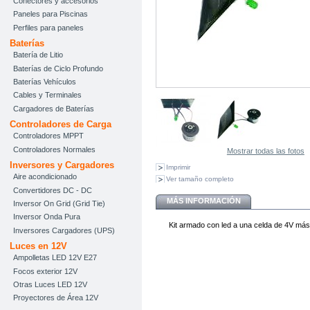
Conectores y accesorios
Paneles para Piscinas
Perfiles para paneles
Baterías
Batería de Litio
Baterías de Ciclo Profundo
Baterías Vehículos
Cables y Terminales
Cargadores de Baterías
Controladores de Carga
Controladores MPPT
Controladores Normales
Mostrar todas las fotos
Inversores y Cargadores
Imprimir
Aire acondicionado
Ver tamaño completo
Convertidores DC - DC
MÁS INFORMACIÓN
Inversor On Grid (Grid Tie)
Inversor Onda Pura
Kit armado con led a una celda de 4V má
Inversores Cargadores (UPS)
Luces en 12V
Ampolletas LED 12V E27
Focos exterior 12V
Otras Luces LED 12V
Proyectores de Área 12V