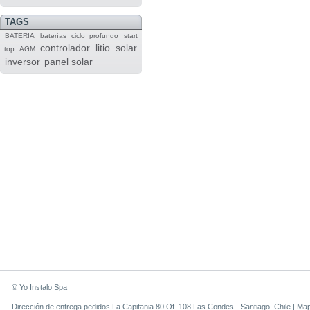
TAGS
BATERIA
baterías
ciclo profundo
start
controlador
litio
solar
top
AGM
inversor
panel solar
© Yo Instalo Spa
Dirección de entrega pedidos La Capitania 80 Of. 108 Las Condes - Santiago. Chile |
Ma