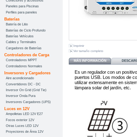
Conectores y accesorios
Paneles para Piscinas
Perfiles para paneles
Baterías
Batería de Litio
Baterías de Ciclo Profundo
Baterías Vehículos
Cables y Terminales
Imprimir
Cargadores de Baterías
Ver tamaño completo
Controladores de Carga
Controladores MPPT
MÁS INFORMACIÓN
DESCAR
Controladores Normales
Es un regulador con un positi
Inversores y Cargadores
puertos USB. Los modos de cont
Aire acondicionado
utilizar extensamente en sistem
Convertidores DC - DC
lámpara solar del jardín, etc.
Inversor On Grid (Grid Tie)
Inversor Onda Pura
Inversores Cargadores (UPS)
Luces en 12V
Ampolletas LED 12V E27
Focos exterior 12V
Otras Luces LED 12V
Proyectores de Área 12V