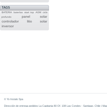
TAGS
BATERIA
baterías
start top
AGM
ciclo
panel solar
profundo
controlador
litio
solar
inversor
© Yo Instalo Spa
Dirección de entrega pedidos La Capitania 80 Of. 108 Las Condes - Santiago. Chile |
Ma