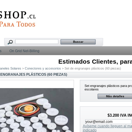
s
On Grid Net-Billing
Estimados Clientes, para so
aneles Solares
>
Conectores y accesorios
> Set de engranajes plásticos (60 piezas)
 ENGRANAJES PLÁSTICOS (60 PIEZAS)
Set engranajes plásticos para p
escolares
Más detalles
$3.200
IVA I
Avíseme cuando lleguen al ma
indicado