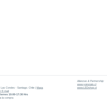
Alianzas & Partnership:
www.yoinstalo.cl
 Las Condes - Santiago. Chile |
Mapa
www.LEDshop.cl
r E-mail
Viernes 10:00-17:30 Hrs
 a la compra