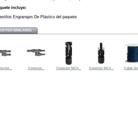
quete incluye:
estilos Engranajes De Plástico del paquete
UCTOS SIMILARES
ector...
Conector...
Conector MC4...
Conector MC4...
Cable Sol