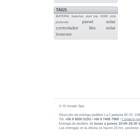
TAGS
BATERIA
baterías
start top
AGM
ciclo
panel solar
profundo
controlador
litio
solar
inversor
© Yo Instalo Spa
Dirección de entrega pedidos La Capitania 80 Of. 108
Tel:
+56 9 9550 5193 / +56 9 7408 7968
|
Contacto po
Entrega de pedidos de
lunes a jueves 10:00-18:30 
Las entregas en la oficina se hacen 24 hrs. posterior