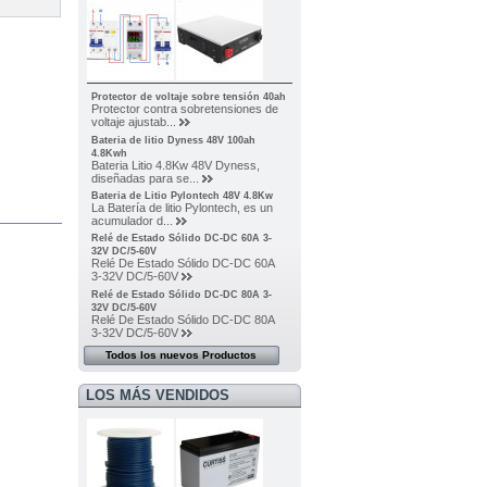
Protector de voltaje sobre tensión 40ah
Protector contra sobretensiones de
voltaje ajustab...
Bateria de litio Dyness 48V 100ah
4.8Kwh
Bateria Litio 4.8Kw 48V Dyness,
diseñadas para se...
Bateria de Litio Pylontech 48V 4.8Kw
La Batería de litio Pylontech, es un
acumulador d...
Relé de Estado Sólido DC-DC 60A 3-
32V DC/5-60V
Relé De Estado Sólido DC-DC 60A
3-32V DC/5-60V
Relé de Estado Sólido DC-DC 80A 3-
32V DC/5-60V
Relé De Estado Sólido DC-DC 80A
3-32V DC/5-60V
Todos los nuevos Productos
LOS MÁS VENDIDOS