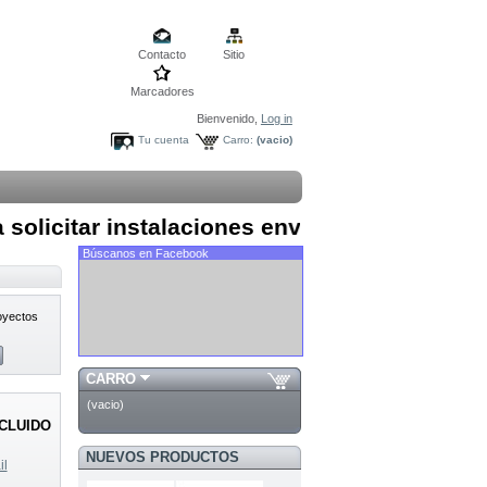
Contacto
Sitio
Marcadores
Bienvenido,
Log in
Tu cuenta
Carro:
(vacio)
licitar instalaciones enviar mail a contacto
Búscanos en Facebook
royectos
CARRO
(vacio)
NCLUIDO
NUEVOS PRODUCTOS
il