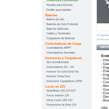
Conectores y accesorios
Paneles para Piscinas
Perfiles para paneles
Baterías
Batería de Litio
Baterías de Ciclo Profundo
Baterías Vehículos
Cables y Terminales
Imprimir
Cargadores de Baterías
Ver ta
Controladores de Carga
MÁS 
Controladores MPPT
Controladores Normales
El pa
Inversores y Cargadores
- Piñ
Aire acondicionado
- Gam
Convertidores DC - DC
- Eng
- Pol
Inversor On Grid (Grid Tie)
- Eng
Inversor Onda Pura
- Azu
Inversores Cargadores (UPS)
- Cin
- Man
Luces en 12V
- Gus
Ampolletas LED 12V E27
- Est
Focos exterior 12V
- Die
- Bise
Otras Luces LED 12V
Proyectores de Área 12V
nota: