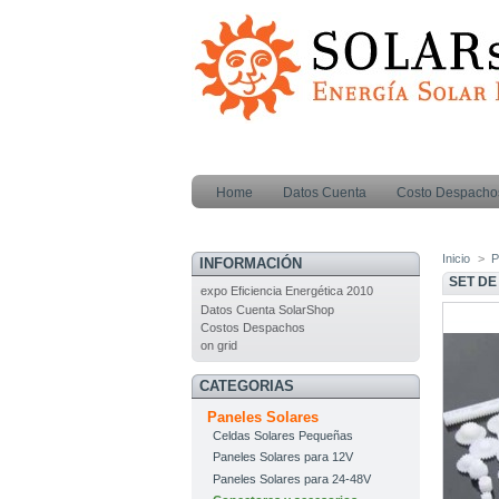
Home
Datos Cuenta
Costo Despacho
Inicio
>
P
INFORMACIÓN
SET DE
expo Eficiencia Energética 2010
Datos Cuenta SolarShop
Costos Despachos
on grid
CATEGORIAS
Paneles Solares
Celdas Solares Pequeñas
Paneles Solares para 12V
Paneles Solares para 24-48V