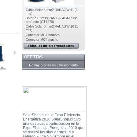
Cable Solar 4 mm2 Ref: AGW 11 (1
mts)
Batería Curtiss 7Ah 12V AGM ciclo
profundo (CT1270)
Cable Solar 6 mm2 Ref: AGW 10 (1
mts)
Conector MC4 hembra
Conector MC4 macho
Todos los mejores vendedores
OFERTAS
No hay ofertas en este momento
ar...
Cable Solar...
Par de Cable...
Terminal de...
Terminal de...
SolarShop.cl en la Expo Eficiencia
Energética 2010 SolarShop.cl tuvo
una destacada participación en la
Expo Eficiencia Energética 2010 que
se realizó los días viernes 19 y
sábado 20 de Noviembre en el