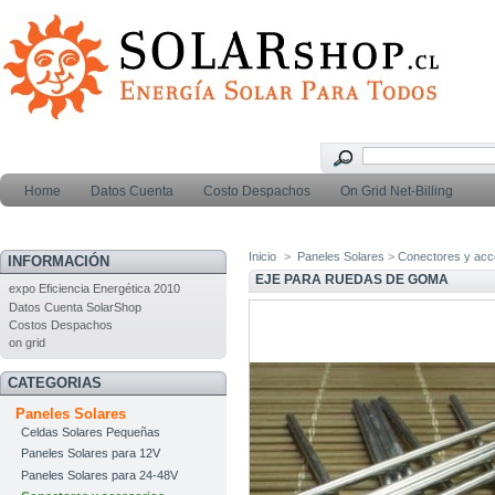
Home
Datos Cuenta
Costo Despachos
On Grid Net-Billing
Inicio
>
Paneles Solares
>
Conectores y acc
INFORMACIÓN
EJE PARA RUEDAS DE GOMA
expo Eficiencia Energética 2010
Datos Cuenta SolarShop
Costos Despachos
on grid
CATEGORIAS
Paneles Solares
Celdas Solares Pequeñas
Paneles Solares para 12V
Paneles Solares para 24-48V