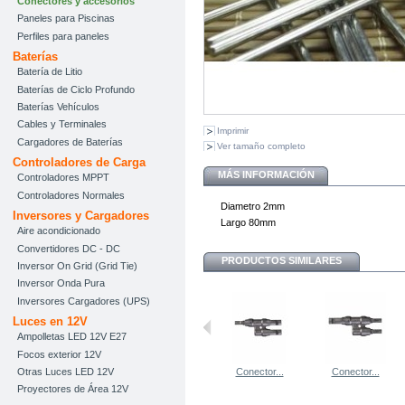
Conectores y accesorios
Paneles para Piscinas
Perfiles para paneles
Baterías
Batería de Litio
Baterías de Ciclo Profundo
Baterías Vehículos
Cables y Terminales
Imprimir
Cargadores de Baterías
Ver tamaño completo
Controladores de Carga
MÁS INFORMACIÓN
Controladores MPPT
Controladores Normales
Diametro 2mm
Inversores y Cargadores
Largo 80mm
Aire acondicionado
Convertidores DC - DC
PRODUCTOS SIMILARES
Inversor On Grid (Grid Tie)
Inversor Onda Pura
Inversores Cargadores (UPS)
Luces en 12V
Ampolletas LED 12V E27
Focos exterior 12V
Otras Luces LED 12V
Conector...
Conector...
Proyectores de Área 12V