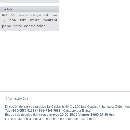
TAGS
BATERIA
baterías
ciclo profundo
start
litio
solar
inversor
top
AGM
panel solar
controlador
© Yo Instalo Spa
Dirección de entrega pedidos La Capitania 80 Of. 108 Las Condes - Santiago. Chile |
Ma
Tel:
+56 9 9550 5193 / +56 9 7408 7968
|
Contacto por E-mail
Entrega de pedidos de
lunes a jueves 10:00-18:30 Viernes 10:00-17:30 Hrs
Las entregas en la oficina se hacen 24 hrs. posterior a la compra