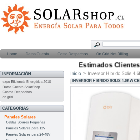
Home
Datos Cuenta
Costo Despachos
On Grid Net-Billing
Estimados Clientes, p
Inicio
>
Inversor Hibrido Solis 4
INFORMACIÓN
INVERSOR HIBRIDO SOLIS 4.6KW C
expo Eficiencia Energética 2010
Datos Cuenta SolarShop
Costos Despachos
on grid
CATEGORIAS
Paneles Solares
Celdas Solares Pequeñas
Paneles Solares para 12V
Paneles Solares para 24-48V