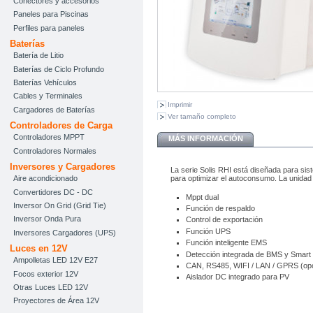
Conectores y accesorios
Paneles para Piscinas
Perfiles para paneles
Baterías
Batería de Litio
Baterías de Ciclo Profundo
Baterías Vehículos
Cables y Terminales
Imprimir
Cargadores de Baterías
Ver tamaño completo
Controladores de Carga
Controladores MPPT
MÁS INFORMACIÓN
Controladores Normales
Inversores y Cargadores
La serie Solis RHI está diseñada para sis
para optimizar el autoconsumo.
La unidad
Aire acondicionado
Convertidores DC - DC
Mppt dual
Inversor On Grid (Grid Tie)
Función de respaldo
Inversor Onda Pura
Control de exportación
Función UPS
Inversores Cargadores (UPS)
Función inteligente EMS
Luces en 12V
Detección integrada de BMS y Smart 
Ampolletas LED 12V E27
CAN, RS485, WIFI / LAN / GPRS (opc
Focos exterior 12V
Aislador DC integrado para PV
Otras Luces LED 12V
Proyectores de Área 12V