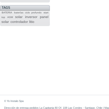
TAGS
BATERIA
baterías
ciclo profundo
start
solar
inversor
panel
top
AGM
solar
controlador
litio
© Yo Instalo Spa
Dirección de entrega pedidos La Capitania 80 Of. 108 Las Condes - Santiago. Chile |
Ma