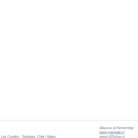
Alianzas & Partnership:
www.yoinstalo.cl
 Las Condes - Santiago. Chile |
Mapa
www.LEDshop.cl