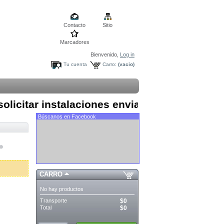
Contacto
Sitio
Marcadores
Bienvenido,
Log in
Tu cuenta
Carro:
(vacio)
icitar instalaciones enviar mail a contacto@
Búscanos en Facebook
CARRO
No hay productos
Transporte
$0
Total
$0