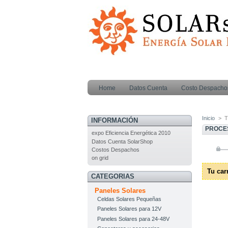
Home
Datos Cuenta
Costo Despacho
Inicio
>
T
INFORMACIÓN
PROCE
expo Eficiencia Energética 2010
Datos Cuenta SolarShop
Costos Despachos
on grid
Tu car
CATEGORIAS
Paneles Solares
Celdas Solares Pequeñas
Paneles Solares para 12V
Paneles Solares para 24-48V