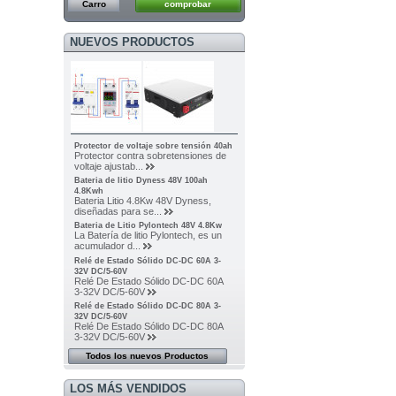
Carro
comprobar
NUEVOS PRODUCTOS
Protector de voltaje sobre tensión 40ah
Protector contra sobretensiones de
voltaje ajustab...
Bateria de litio Dyness 48V 100ah
4.8Kwh
Bateria Litio 4.8Kw 48V Dyness,
diseñadas para se...
Bateria de Litio Pylontech 48V 4.8Kw
La Batería de litio Pylontech, es un
acumulador d...
Relé de Estado Sólido DC-DC 60A 3-
32V DC/5-60V
Relé De Estado Sólido DC-DC 60A
3-32V DC/5-60V
Relé de Estado Sólido DC-DC 80A 3-
32V DC/5-60V
Relé De Estado Sólido DC-DC 80A
3-32V DC/5-60V
Todos los nuevos Productos
LOS MÁS VENDIDOS