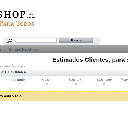
s
On Grid Net-Billing
Estimados Clientes, para sol
u carro de compra
SO DE COMPRA
Resumen
Acceso
Dirección
Transporte
Pago
ro esta vacio